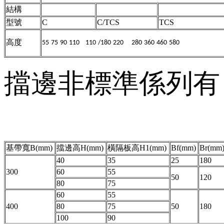
結構
型號
C
C/TCS
TCS
高度
55
75
90
110
110
/
180
220
280
360
460
580
擋邊非標準係列有：
基帶寬B(mm)
擋邊高H(mm)
橫隔板高H1(mm)
Bf(mm)
Br(mm
40
35
25
180
300
60
55
50
120
80
75
60
55
400
80
75
50
180
100
90