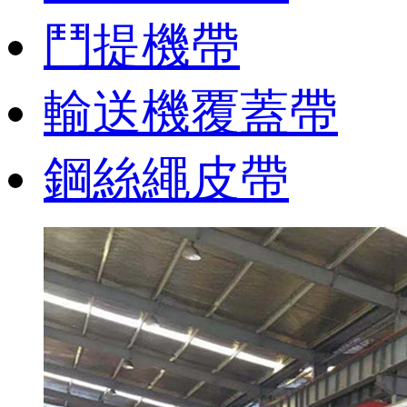
鬥提機帶
輸送機覆蓋帶
鋼絲繩皮帶